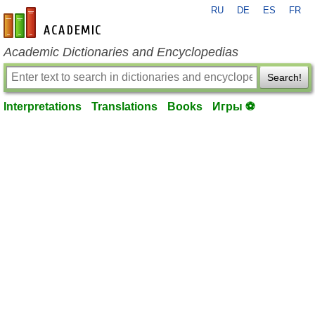
RU
DE
ES
FR
en-academic.com
Academic Dictionaries and Encyclopedias
Search!
Interpretations
Translations
Books
Игры ⚽