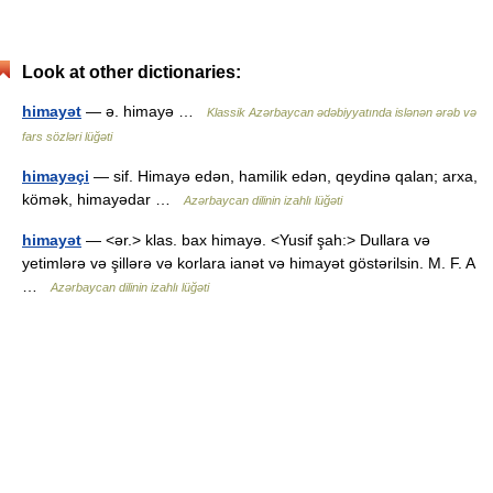
Look at other dictionaries:
himayət
— ə. himayə …
Klassik Azərbaycan ədəbiyyatında islənən ərəb və
fars sözləri lüğəti
himayəçi
— sif. Himayə edən, hamilik edən, qeydinə qalan; arxa,
kömək, himayədar …
Azərbaycan dilinin izahlı lüğəti
himayət
— <ər.> klas. bax himayə. <Yusif şah:> Dullara və
yetimlərə və şillərə və korlara ianət və himayət göstərilsin. M. F. A
…
Azərbaycan dilinin izahlı lüğəti