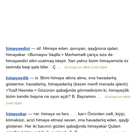
himayəedici
— sif. Himayə edən, qoruyan, qayğısına qalan;
himayəkar. <Burnaşov Vaqifə:> Mərhəmətli çariça sizə də
himayəedici əlini uzatmaq istəyir. Xan yalnız bizim himayəmizlə öz
taxtında baqi qala bilər. . Ç …
Azərbaycan dilinin izahlı lüğəti
himayəçilik
— is. Birini himayə altına alma, ona havadarlıq
göstərmə; havadarlıq, himayədarlıq (bəzən mənfi mənada işlənir).
<Yusif Həsrətə:> Gözünün qabağında görmədinizmi ki, himayəçilik
bizim kəndin başına nə oyun açdı? B. Bayramov …
Azərbaycan dilinin
izahlı lüğəti
himayəkar
— <ər. himayə və fars. . . . kar> Özündən zəifi, kiçiyi,
köməksizi, acizi himayə etməyi sevən, ona havadarlıq edən, qayğı
göstərən. Hər iki bacının gözləri qabağında himayəkar Qulam