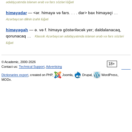
ədəbiyyatında islənən ərəb və fars sözləri lüğəti
himayədar
— <ər. himayə və fars. . . . dar> bax himayəçi …
Azərbaycan dilinin izahlı lüğəti
himayəgah
— ə. və f. himayə göstəriləcək yer; daldalanacaq,
qorunacaq …
Klassik Azərbaycan ədəbiyyatında islənən ərəb və fars sözləri
lüğəti
© Academic, 2000-2026
18+
Contact us:
Technical Support
,
Advertising
Dictionaries export
, created on PHP,
Joomla,
Drupal,
WordPress,
MODx.