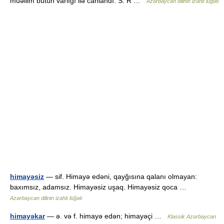
müəllim bütün varlığı ilə canlandı. S. R …
Azərbaycan dilinin izahlı lüğəti
himayəsiz
— sif. Himayə edəni, qayğısına qalanı olmayan:
baxımsız, adamsız. Himayəsiz uşaq. Himayəsiz qoca …
Azərbaycan dilinin izahlı lüğəti
himayəkar
— ə. və f. himayə edən; himayəçi …
Klassik Azərbaycan