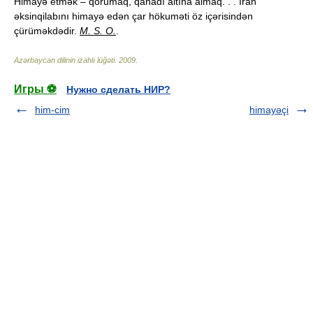
Himayə etmək – qorumaq, qanadı altına almaq. . . İran
əksinqilabını himayə edən çar hökuməti öz içərisindən
çürüməkdədir.
M. S. O.
.
Azərbaycan dilinin izahlı lüğəti
.
2009
.
Игры ⚽
Нужно сделать НИР?
him-cim
himayəçi