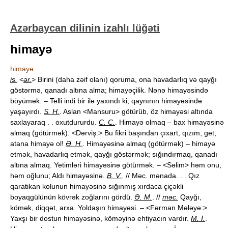
Azərbaycan dilinin izahlı lüğəti
himayə
himayə
is.
<
ər.
> Birini (daha zəif olanı) qoruma, ona havadarlıq və qayğı
göstərmə, qanadı altına alma; himayəçilik. Nənə himayəsində
böyümək. – Telli indi bir ilə yaxındı ki, qaynının himayəsində
yaşayırdı.
S. H.
. Aslan <Mansuru> götürüb, öz himayəsi altında
saxlayaraq . . oxutdururdu.
C. C.
. Himayə olmaq – bax himayəsinə
almaq (götürmək). <Dərviş:> Bu fikri başından çıxart, qızım, get,
atana himayə ol!
Ə. H.
. Himayəsinə almaq (götürmək) – himayə
etmək, havadarlıq etmək, qayğı göstərmək; sığındırmaq, qanadı
altına almaq. Yetimləri himayəsinə götürmək. – <Səlim> həm onu,
həm oğlunu; Aldı himayəsinə.
B. V.
. // Məc. mənada. . . Qız
qaratikan kolunun himayəsinə sığınmış xırdaca çiçəkli
boyaqgülünün kövrək zoğlarını gördü.
Ə. M.
. //
məc.
Qayğı,
kömək, diqqət, arxa. Yoldaşın himayəsi. – <Fərman Mələyə:>
Yaxşı bir dostun himayəsinə, köməyinə ehtiyacın vardır.
M. İ.
.